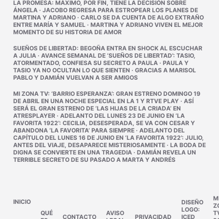
LA PROMESA
:
MÁXIMO, POR FIN, TIENE LA DECISIÓN SOBRE
ÁNGELA
·
JACOBO REGRESA PARA ESTROPEAR LOS PLANES DE
MARTINA Y ADRIANO
·
CARLO SE DA CUENTA DE ALGO EXTRAÑO
ENTRE MARÍA Y SAMUEL
·
MARTINA Y ADRIANO VIVEN EL MEJOR
MOMENTO DE SU HISTORIA DE AMOR
SUEÑOS DE LIBERTAD
:
BEGOÑA ENTRA EN SHOCK AL ESCUCHAR
A JULIA
·
AVANCE SEMANAL DE ‘SUEÑOS DE LIBERTAD’: TASIO,
ATORMENTADO, CONFIESA SU SECRETO A PAULA
·
PAULA Y
TASIO YA NO OCULTAN LO QUE SIENTEN
·
GRACIAS A MARISOL
PABLO Y DAMIÁN VUELVAN A SER AMIGOS
MI ZONA TV
:
‘BARRIO ESPERANZA’: GRAN ESTRENO DOMINGO 19
DE ABRIL EN UNA NOCHE ESPECIAL EN LA 1 Y RTVE PLAY
·
ASÍ
SERÁ EL GRAN ESTRENO DE ‘LAS HIJAS DE LA CRIADA’ EN
ATRESPLAYER
·
ADELANTO DEL LUNES 23 DE JUNIO EN ‘LA
FAVORITA 1922’: CECILIA, DESESPERADA, SE VA CON CESAR Y
ABANDONA ‘LA FAVORITA’ PARA SIEMPRE
·
ADELANTO DEL
CAPÍTULO DEL LUNES 16 DE JUNIO EN ‘LA FAVORITA 1922’: JULIO,
ANTES DEL VIAJE, DESAPARECE MISTERIOSAMENTE
·
LA BODA DE
DIGNA SE CONVIERTE EN UNA TRAGEDIA
·
DAMIÁN REVELA UN
TERRIBLE SECRETO DE SU PASADO A MARTA Y ANDRÉS
M
INICIO
DISEÑO
Z
LOGO:
QUÉ
AVISO
T
CONTACTO
PRIVACIDAD
ICED