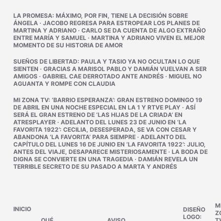
LA PROMESA
:
MÁXIMO, POR FIN, TIENE LA DECISIÓN SOBRE
ÁNGELA
·
JACOBO REGRESA PARA ESTROPEAR LOS PLANES DE
MARTINA Y ADRIANO
·
CARLO SE DA CUENTA DE ALGO EXTRAÑO
ENTRE MARÍA Y SAMUEL
·
MARTINA Y ADRIANO VIVEN EL MEJOR
MOMENTO DE SU HISTORIA DE AMOR
SUEÑOS DE LIBERTAD
:
PAULA Y TASIO YA NO OCULTAN LO QUE
SIENTEN
·
GRACIAS A MARISOL PABLO Y DAMIÁN VUELVAN A SER
AMIGOS
·
GABRIEL CAE DERROTADO ANTE ANDRÉS
·
MIGUEL NO
AGUANTA Y ROMPE CON CLAUDIA
MI ZONA TV
:
‘BARRIO ESPERANZA’: GRAN ESTRENO DOMINGO 19
DE ABRIL EN UNA NOCHE ESPECIAL EN LA 1 Y RTVE PLAY
·
ASÍ
SERÁ EL GRAN ESTRENO DE ‘LAS HIJAS DE LA CRIADA’ EN
ATRESPLAYER
·
ADELANTO DEL LUNES 23 DE JUNIO EN ‘LA
FAVORITA 1922’: CECILIA, DESESPERADA, SE VA CON CESAR Y
ABANDONA ‘LA FAVORITA’ PARA SIEMPRE
·
ADELANTO DEL
CAPÍTULO DEL LUNES 16 DE JUNIO EN ‘LA FAVORITA 1922’: JULIO,
ANTES DEL VIAJE, DESAPARECE MISTERIOSAMENTE
·
LA BODA DE
DIGNA SE CONVIERTE EN UNA TRAGEDIA
·
DAMIÁN REVELA UN
TERRIBLE SECRETO DE SU PASADO A MARTA Y ANDRÉS
M
INICIO
DISEÑO
Z
LOGO:
QUÉ
AVISO
T