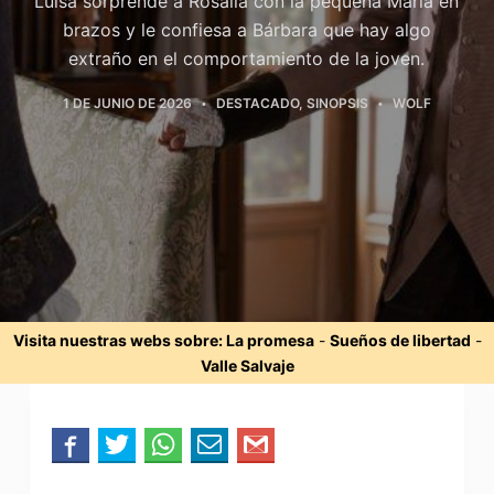
Luisa sorprende a Rosalía con la pequeña María en
brazos y le confiesa a Bárbara que hay algo
extraño en el comportamiento de la joven.
1 DE JUNIO DE 2026
DESTACADO
,
SINOPSIS
WOLF
Visita nuestras webs sobre:
La promesa
-
Sueños de libertad
-
Valle Salvaje