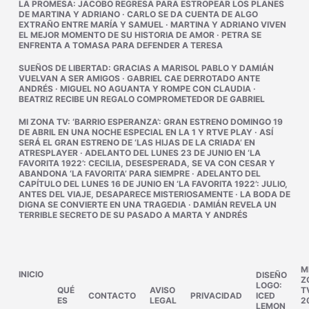
LA PROMESA
:
JACOBO REGRESA PARA ESTROPEAR LOS PLANES
DE MARTINA Y ADRIANO
·
CARLO SE DA CUENTA DE ALGO
EXTRAÑO ENTRE MARÍA Y SAMUEL
·
MARTINA Y ADRIANO VIVEN
EL MEJOR MOMENTO DE SU HISTORIA DE AMOR
·
PETRA SE
ENFRENTA A TOMASA PARA DEFENDER A TERESA
SUEÑOS DE LIBERTAD
:
GRACIAS A MARISOL PABLO Y DAMIÁN
VUELVAN A SER AMIGOS
·
GABRIEL CAE DERROTADO ANTE
ANDRÉS
·
MIGUEL NO AGUANTA Y ROMPE CON CLAUDIA
·
BEATRIZ RECIBE UN REGALO COMPROMETEDOR DE GABRIEL
MI ZONA TV
:
‘BARRIO ESPERANZA’: GRAN ESTRENO DOMINGO 19
DE ABRIL EN UNA NOCHE ESPECIAL EN LA 1 Y RTVE PLAY
·
ASÍ
SERÁ EL GRAN ESTRENO DE ‘LAS HIJAS DE LA CRIADA’ EN
ATRESPLAYER
·
ADELANTO DEL LUNES 23 DE JUNIO EN ‘LA
FAVORITA 1922’: CECILIA, DESESPERADA, SE VA CON CESAR Y
ABANDONA ‘LA FAVORITA’ PARA SIEMPRE
·
ADELANTO DEL
CAPÍTULO DEL LUNES 16 DE JUNIO EN ‘LA FAVORITA 1922’: JULIO,
ANTES DEL VIAJE, DESAPARECE MISTERIOSAMENTE
·
LA BODA DE
DIGNA SE CONVIERTE EN UNA TRAGEDIA
·
DAMIÁN REVELA UN
TERRIBLE SECRETO DE SU PASADO A MARTA Y ANDRÉS
M
INICIO
DISEÑO
Z
LOGO:
QUÉ
AVISO
T
CONTACTO
PRIVACIDAD
ICED
ES
LEGAL
2
LEMON