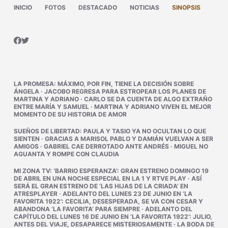
INICIO
FOTOS
DESTACADO
NOTICIAS
SINOPSIS
LA PROMESA
:
MÁXIMO, POR FIN, TIENE LA DECISIÓN SOBRE
ÁNGELA
·
JACOBO REGRESA PARA ESTROPEAR LOS PLANES DE
MARTINA Y ADRIANO
·
CARLO SE DA CUENTA DE ALGO EXTRAÑO
ENTRE MARÍA Y SAMUEL
·
MARTINA Y ADRIANO VIVEN EL MEJOR
MOMENTO DE SU HISTORIA DE AMOR
SUEÑOS DE LIBERTAD
:
PAULA Y TASIO YA NO OCULTAN LO QUE
SIENTEN
·
GRACIAS A MARISOL PABLO Y DAMIÁN VUELVAN A SER
AMIGOS
·
GABRIEL CAE DERROTADO ANTE ANDRÉS
·
MIGUEL NO
AGUANTA Y ROMPE CON CLAUDIA
MI ZONA TV
:
‘BARRIO ESPERANZA’: GRAN ESTRENO DOMINGO 19
DE ABRIL EN UNA NOCHE ESPECIAL EN LA 1 Y RTVE PLAY
·
ASÍ
SERÁ EL GRAN ESTRENO DE ‘LAS HIJAS DE LA CRIADA’ EN
ATRESPLAYER
·
ADELANTO DEL LUNES 23 DE JUNIO EN ‘LA
FAVORITA 1922’: CECILIA, DESESPERADA, SE VA CON CESAR Y
ABANDONA ‘LA FAVORITA’ PARA SIEMPRE
·
ADELANTO DEL
CAPÍTULO DEL LUNES 16 DE JUNIO EN ‘LA FAVORITA 1922’: JULIO,
ANTES DEL VIAJE, DESAPARECE MISTERIOSAMENTE
·
LA BODA DE