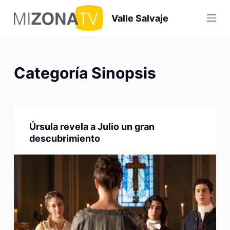
S
Valle Salvaje
a
l
t
a
Categoría
Sinopsis
r
a
l
c
Úrsula revela a Julio un gran
o
descubrimiento
n
t
e
n
i
d
o