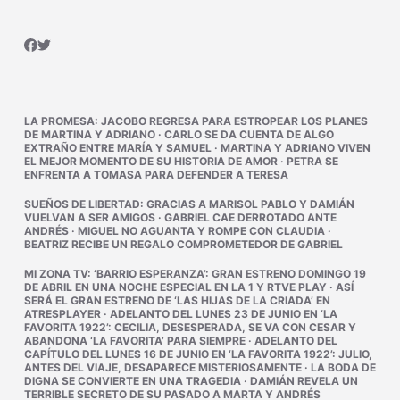
LA PROMESA
:
JACOBO REGRESA PARA ESTROPEAR LOS PLANES
DE MARTINA Y ADRIANO
·
CARLO SE DA CUENTA DE ALGO
EXTRAÑO ENTRE MARÍA Y SAMUEL
·
MARTINA Y ADRIANO VIVEN
EL MEJOR MOMENTO DE SU HISTORIA DE AMOR
·
PETRA SE
ENFRENTA A TOMASA PARA DEFENDER A TERESA
SUEÑOS DE LIBERTAD
:
GRACIAS A MARISOL PABLO Y DAMIÁN
VUELVAN A SER AMIGOS
·
GABRIEL CAE DERROTADO ANTE
ANDRÉS
·
MIGUEL NO AGUANTA Y ROMPE CON CLAUDIA
·
BEATRIZ RECIBE UN REGALO COMPROMETEDOR DE GABRIEL
MI ZONA TV
:
‘BARRIO ESPERANZA’: GRAN ESTRENO DOMINGO 19
DE ABRIL EN UNA NOCHE ESPECIAL EN LA 1 Y RTVE PLAY
·
ASÍ
SERÁ EL GRAN ESTRENO DE ‘LAS HIJAS DE LA CRIADA’ EN
ATRESPLAYER
·
ADELANTO DEL LUNES 23 DE JUNIO EN ‘LA
FAVORITA 1922’: CECILIA, DESESPERADA, SE VA CON CESAR Y
ABANDONA ‘LA FAVORITA’ PARA SIEMPRE
·
ADELANTO DEL
CAPÍTULO DEL LUNES 16 DE JUNIO EN ‘LA FAVORITA 1922’: JULIO,
ANTES DEL VIAJE, DESAPARECE MISTERIOSAMENTE
·
LA BODA DE
DIGNA SE CONVIERTE EN UNA TRAGEDIA
·
DAMIÁN REVELA UN
TERRIBLE SECRETO DE SU PASADO A MARTA Y ANDRÉS