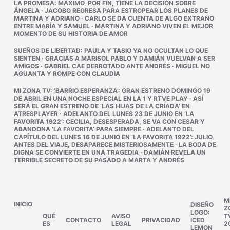
LA PROMESA
:
MÁXIMO, POR FIN, TIENE LA DECISIÓN SOBRE
ÁNGELA
·
JACOBO REGRESA PARA ESTROPEAR LOS PLANES DE
MARTINA Y ADRIANO
·
CARLO SE DA CUENTA DE ALGO EXTRAÑO
ENTRE MARÍA Y SAMUEL
·
MARTINA Y ADRIANO VIVEN EL MEJOR
MOMENTO DE SU HISTORIA DE AMOR
SUEÑOS DE LIBERTAD
:
PAULA Y TASIO YA NO OCULTAN LO QUE
SIENTEN
·
GRACIAS A MARISOL PABLO Y DAMIÁN VUELVAN A SER
AMIGOS
·
GABRIEL CAE DERROTADO ANTE ANDRÉS
·
MIGUEL NO
AGUANTA Y ROMPE CON CLAUDIA
MI ZONA TV
:
‘BARRIO ESPERANZA’: GRAN ESTRENO DOMINGO 19
DE ABRIL EN UNA NOCHE ESPECIAL EN LA 1 Y RTVE PLAY
·
ASÍ
SERÁ EL GRAN ESTRENO DE ‘LAS HIJAS DE LA CRIADA’ EN
ATRESPLAYER
·
ADELANTO DEL LUNES 23 DE JUNIO EN ‘LA
FAVORITA 1922’: CECILIA, DESESPERADA, SE VA CON CESAR Y
ABANDONA ‘LA FAVORITA’ PARA SIEMPRE
·
ADELANTO DEL
CAPÍTULO DEL LUNES 16 DE JUNIO EN ‘LA FAVORITA 1922’: JULIO,
ANTES DEL VIAJE, DESAPARECE MISTERIOSAMENTE
·
LA BODA DE
DIGNA SE CONVIERTE EN UNA TRAGEDIA
·
DAMIÁN REVELA UN
TERRIBLE SECRETO DE SU PASADO A MARTA Y ANDRÉS
M
INICIO
DISEÑO
Z
LOGO:
QUÉ
AVISO
T
CONTACTO
PRIVACIDAD
ICED
ES
LEGAL
2
LEMON