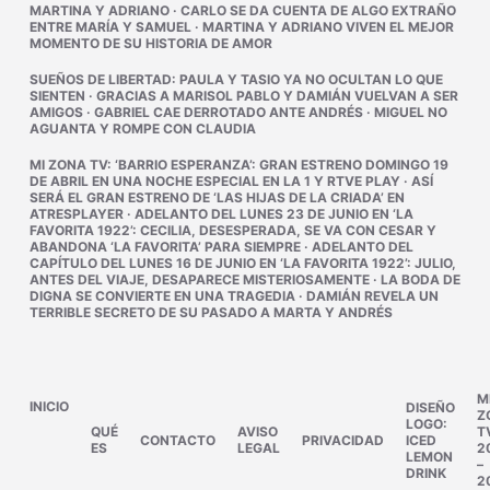
MARTINA Y ADRIANO
·
CARLO SE DA CUENTA DE ALGO EXTRAÑO
ENTRE MARÍA Y SAMUEL
·
MARTINA Y ADRIANO VIVEN EL MEJOR
MOMENTO DE SU HISTORIA DE AMOR
SUEÑOS DE LIBERTAD
:
PAULA Y TASIO YA NO OCULTAN LO QUE
SIENTEN
·
GRACIAS A MARISOL PABLO Y DAMIÁN VUELVAN A SER
AMIGOS
·
GABRIEL CAE DERROTADO ANTE ANDRÉS
·
MIGUEL NO
AGUANTA Y ROMPE CON CLAUDIA
MI ZONA TV
:
‘BARRIO ESPERANZA’: GRAN ESTRENO DOMINGO 19
DE ABRIL EN UNA NOCHE ESPECIAL EN LA 1 Y RTVE PLAY
·
ASÍ
SERÁ EL GRAN ESTRENO DE ‘LAS HIJAS DE LA CRIADA’ EN
ATRESPLAYER
·
ADELANTO DEL LUNES 23 DE JUNIO EN ‘LA
FAVORITA 1922’: CECILIA, DESESPERADA, SE VA CON CESAR Y
ABANDONA ‘LA FAVORITA’ PARA SIEMPRE
·
ADELANTO DEL
CAPÍTULO DEL LUNES 16 DE JUNIO EN ‘LA FAVORITA 1922’: JULIO,
ANTES DEL VIAJE, DESAPARECE MISTERIOSAMENTE
·
LA BODA DE
DIGNA SE CONVIERTE EN UNA TRAGEDIA
·
DAMIÁN REVELA UN
TERRIBLE SECRETO DE SU PASADO A MARTA Y ANDRÉS
M
INICIO
DISEÑO
Z
LOGO:
QUÉ
AVISO
T
CONTACTO
PRIVACIDAD
ICED
ES
LEGAL
2
LEMON
–
DRINK
2